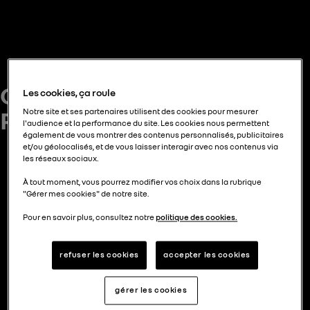
Conférence de Presse
Les cookies, ça roule
Renault Group
Notre site et ses partenaires utilisent des cookies pour mesurer
l'audience et la performance du site. Les cookies nous permettent
également de vous montrer des contenus personnalisés, publicitaires
et/ou géolocalisés, et de vous laisser interagir avec nos contenus via
les réseaux sociaux.
À tout moment, vous pourrez modifier vos choix dans la rubrique
"Gérer mes cookies" de notre site.
Pour en savoir plus, consultez notre
politique des cookies.
refuser les cookies
accepter les cookies
gérer les cookies