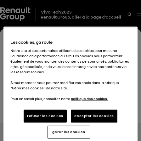
VivaTech 2023
Renault Group, aller à la page d'accueil
Les cookies, ça roule
Notre site et ses partenaires utilisent des cookies pour mesurer
l'audience et la performance du site. Les cookies nous permettent
également de vous montrer des contenus personnalisés, publicitaires
et/ou géolocalisés, et de vous laisser interagir avec nos contenus via
les réseaux sociaux.
À tout moment, vous pourrez modifier vos choix dans la rubrique
"Gérer mes cookies" de notre site.
Pour en savoir plus, consultez notre
politique des cookies.
Les autres marques
refuser les cookies
accepter les cookies
Alpine Cars events
Liens utiles
Renault events
Renault Group
Dacia events
Finance
gérer les cookies
Cookies
Espace presse