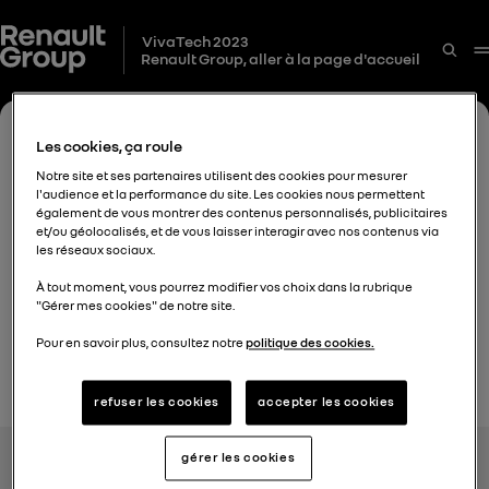
VivaTech 2023
Renault Group, aller à la page d'accueil
Les cookies, ça roule
Notre site et ses partenaires utilisent des cookies pour mesurer
l'audience et la performance du site. Les cookies nous permettent
également de vous montrer des contenus personnalisés, publicitaires
et/ou géolocalisés, et de vous laisser interagir avec nos contenus via
les réseaux sociaux.
À tout moment, vous pourrez modifier vos choix dans la rubrique
"Gérer mes cookies" de notre site.
Pour en savoir plus, consultez notre
politique des cookies.
Les autres marques
refuser les cookies
accepter les cookies
Alpine Cars events
Liens utiles
Renault events
Renault Group
Dacia events
Finance
gérer les cookies
Cookies
Espace presse