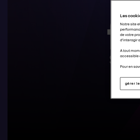
Les cookie
Notre site e
performance
de votre pr
d’interagir
A tout mome
accessible 
Pour en savo
gérer l