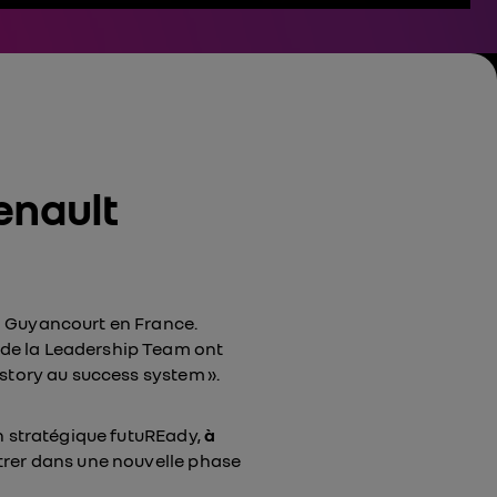
enault
à Guyancourt en France.
 de la Leadership Team ont
 story au success system ».
an stratégique futuREady,
à
trer dans une nouvelle phase