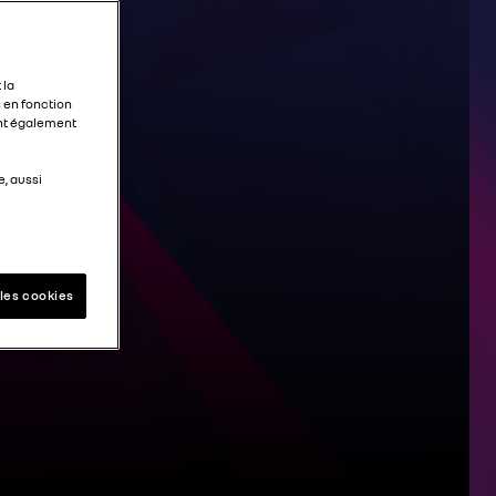
 la
 en fonction
ent également
e, aussi
les cookies