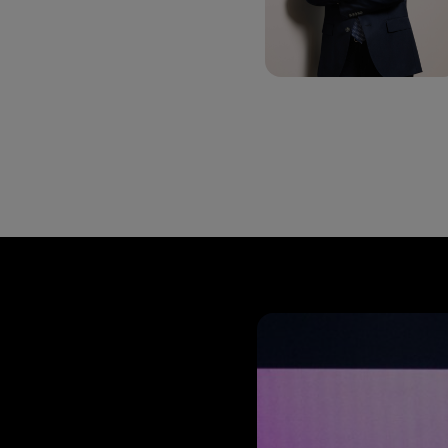
La c
Carrousel de visuels, passer à la prochaine section