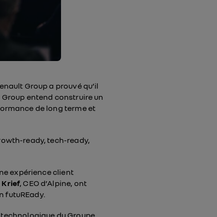
Renault Group a prouvé qu’il
lt Group entend construire un
rformance de long terme et
growth-ready, tech-ready,
une expérience client
 Krief
, CEO d’Alpine, ont
an futuREady.
te technologique du Groupe,