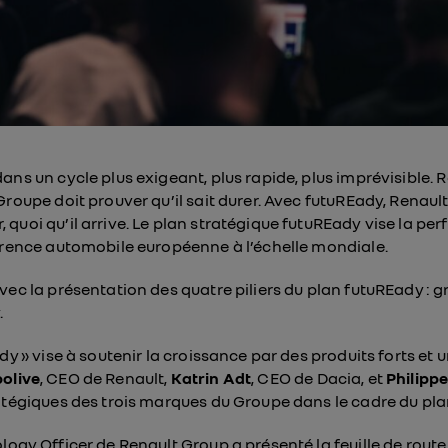
ans un cycle plus exigeant, plus rapide, plus imprévisible. 
Groupe doit prouver qu’il sait durer. Avec futuREady, Renau
quoi qu’il arrive. Le plan stratégique futuREady vise la pe
férence automobile européenne à l’échelle mondiale.
vec la présentation des quatre piliers du plan futuREady : 
.
dy » vise à soutenir la croissance par des produits forts et 
olive
, CEO de Renault,
Katrin Adt
, CEO de Dacia, et
Philippe
ratégiques des trois marques du Groupe dans le cadre du pl
ology Officer de Renault Group a présenté la feuille de rou