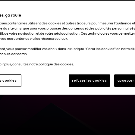
s, ça roule
t
ses partenaires
utilisent des cookies et autres traceurs pour mesurer l'audience et
 du site ainsi que pour vous proposer des contenus et des publicités personnalisés
ofil, de votre navigation et de votre géolocalisation. Ces technologies vous permett
Voir le replay
 avec nos contenus via les réseaux sociaux.
nt, vous pouvez modifier vos choix dans la rubrique "Gérer les cookies" de notre sit
depuis cet écran.
ir plus, consultez notre
politique des cookies.
es cookies
refuser les cookies
accepter 