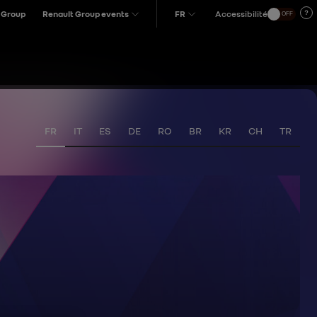
 Group
Renault Group events
FR
Accessibilité
OFF
FR
IT
ES
DE
RO
BR
KR
CH
TR