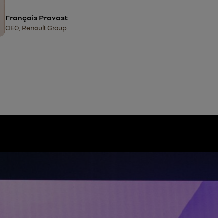
François Provost
CEO, Renault Group
onférence de presse en i