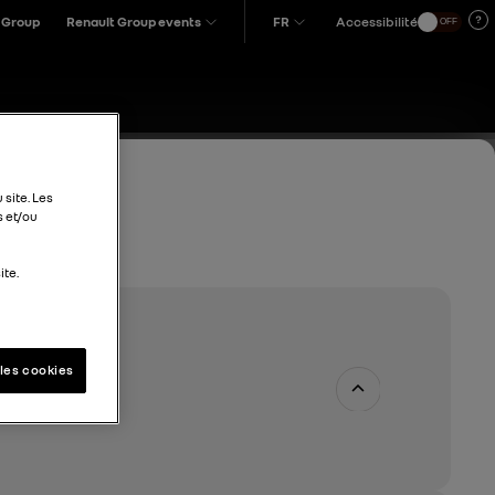
 Group
Renault Group events
FR
Accessibilité
OFF
 site. Les
s et/ou
ite.
les cookies