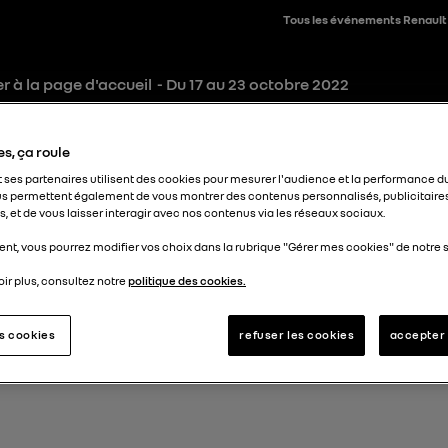
Tous les événements Renault
r à la page d'accueil
- Du 17 au 23 octobre 2022
s, ça roule
t ses partenaires utilisent des cookies pour mesurer l'audience et la performance du
s permettent également de vous montrer des contenus personnalisés, publicitaire
, et de vous laisser interagir avec nos contenus via les réseaux sociaux.
nt, vous pourrez modifier vos choix dans la rubrique "Gérer mes cookies" de notre s
ir plus, consultez notre
politique des cookies.
es cookies
refuser les cookies
accepter 