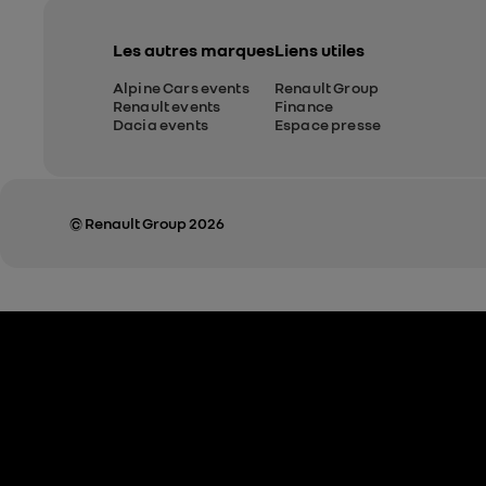
Les autres marques
Liens utiles
Alpine Cars events
Renault Group
Renault events
Finance
Dacia events
Espace presse
© Renault Group 2026