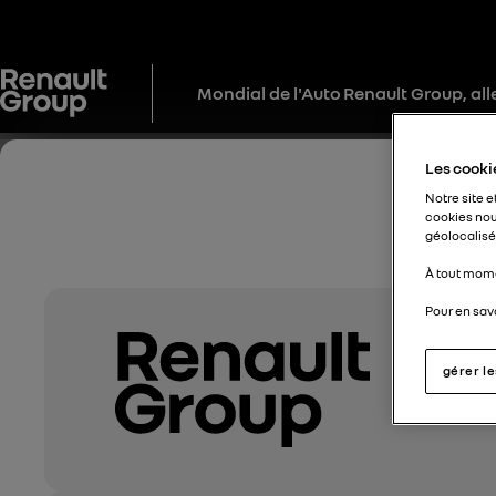
Mondial de l'Auto
Renault Group, alle
Les cookie
Notre site e
cookies nou
géolocalisés
À tout mome
Pour en savo
gérer l