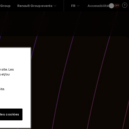
 Group
Renault Group events
FR
Accessibilité
OFF
 site. Les
s et/ou
ite.
les cookies