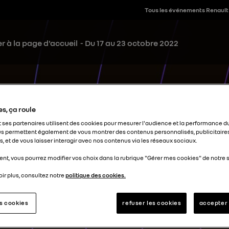
Tous les événements Renault
r à la page d'accueil
- Du 17 au 23 octobre 2022
s, ça roule
t ses partenaires utilisent des cookies pour mesurer l'audience et la performance du
s permettent également de vous montrer des contenus personnalisés, publicitaire
, et de vous laisser interagir avec nos contenus via les réseaux sociaux.
nt, vous pourrez modifier vos choix dans la rubrique "Gérer mes cookies" de notre s
ir plus, consultez notre
politique des cookies.
es cookies
refuser les cookies
accepter 