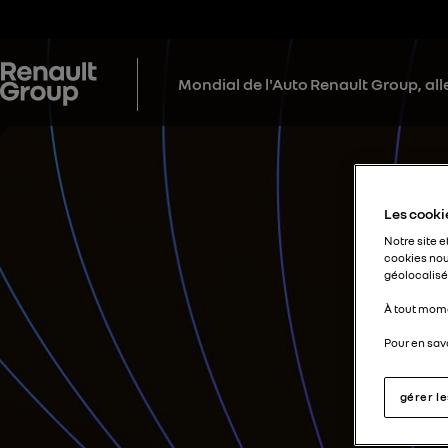
Mondial de l'Auto
Renault Group, alle
Les cookie
Notre site e
cookies nou
géolocalisés
À tout mome
Pour en savo
gérer l