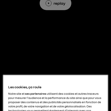
replay
Documents utiles à
télécharger
Les cookies, ça roule
Notre site et
ses partenaires
utilisent des cookies et autres traceurs
pour mesurer l'audience et la performance du site ainsi que pour vous
proposer des contenus et des publicités personnalisés en fonction de
Communiqué de presse
votre profil, de votre navigation et de votre géolocalisation. Ces
technologies vous permettent également d’interagir avec nos