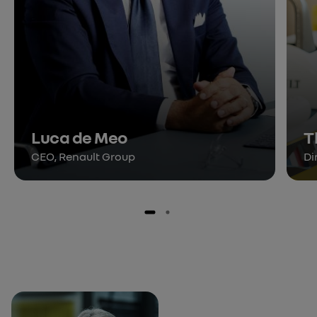
Luca de Meo
T
CEO, Renault Group
Di