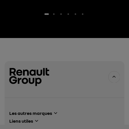
Les autres marques
Alpine Cars events
Liens utiles
Renault events
Renault Group