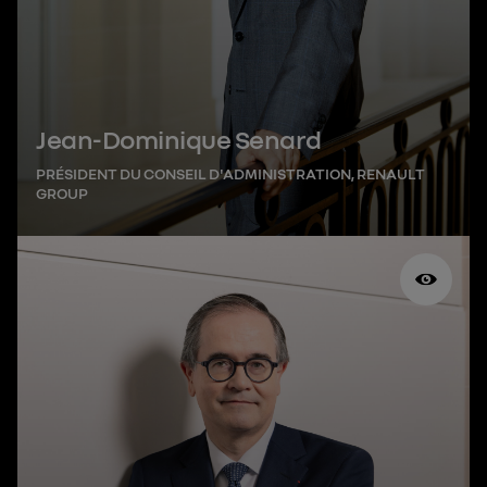
commencé sa carrière avec différentes
responsabilités financières et opérationnelles au
sein des groupes Total, Saint-Gobain et
Pechiney.
Jean-Dominique Senard
PRÉSIDENT DU CONSEIL D'ADMINISTRATION, RENAULT
GROUP
François Provost est diplômé de l’École
polytechnique et ingénieur en chef du Corps des
mines.
Il débute sa carrière au ministère de
l’Économie et des Finances, à la direction du
Trésor, puis est nommé conseiller industriel du
ministre de la Défense.