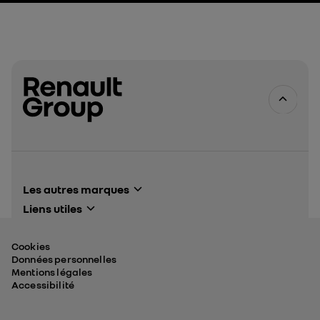
Les autres marques
Alpine Cars events
Liens utiles
Renault events
Renault Group
Dacia events
Finance
Cookies
Espace presse
Données personnelles
Mentions légales
Accessibilité