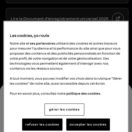
Lire le Document d'enregistrement universel 2025
Les cookies, ça roule
Notre site et
ses partenaires
utilisent des cookies et autres traceurs
En savoir plus sur le Strategy Day de Renault Group
pour mesurer l'audience et la performance du site ainsi que pour vous
proposer des contenus et des publicités personnalisés en fonction de
votre profil, de votre navigation et de votre géolocalisation. Ces
technologies vous permettent également d’interagir avec nos
contenus via les réseaux sociaux.
A tout moment, vous pouvez modifier vos choix dans la rubrique "Gérer
les cookies" de notre site, aussi accessible depuis cet écran.
Pour en savoir plus, consultez notre
politique des cookies.
Retrouvez les vidéos
gérer les cookies
diffusées pendant
refuser les cookies
accepter les cookies