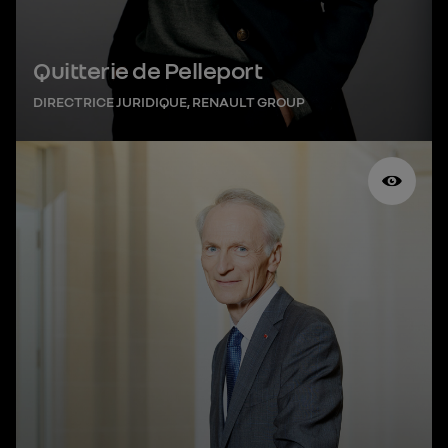
Quitterie de Pelleport
DIRECTRICE JURIDIQUE, RENAULT GROUP
Jean-Dominique Senard est président du conseil
d’administration de Renault Group depuis 2019. Il
est également vice-président de l’Institut
Montaigne depuis 2017. Il a notamment co-
présidé les groupes de travail sur le capitalisme
responsable européen (2020), l’industrie du futur
(2018) et l’économie circulaire (2016). Dans ses
précédentes fonctions, il était président de
Michelin (2012-2019) qu’il a rejoint en 2005. Il a