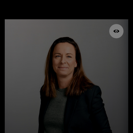
Quitterie de Pelleport est depuis 2021 Directrice
Juridique, Renault Group. Dans ses précédentes
fonctions, elle était responsable du service
juridique, de l’éthique et de la conformité du
groupe Solvay où elle a passé 10 ans. Avant de
rejoindre Solvay et Renault Group, Quitterie de
Pelleport était avocate chez DLA Piper et Kramer
Levin Naftalis & Frankel.