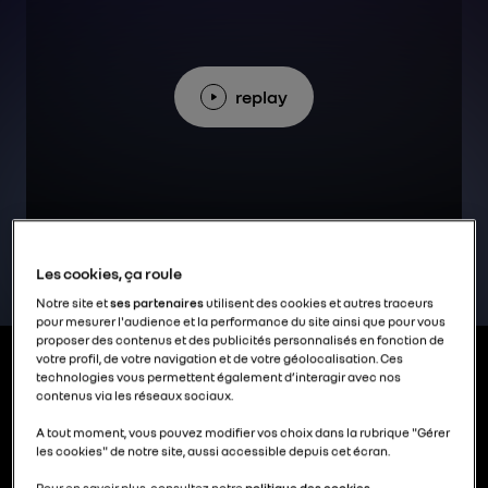
replay
Les cookies, ça roule
Notre site et
ses partenaires
utilisent des cookies et autres traceurs
pour mesurer l'audience et la performance du site ainsi que pour vous
proposer des contenus et des publicités personnalisés en fonction de
votre profil, de votre navigation et de votre géolocalisation. Ces
technologies vous permettent également d’interagir avec nos
contenus via les réseaux sociaux.
Retrouvez toutes les infos
A tout moment, vous pouvez modifier vos choix dans la rubrique "Gérer
relatives à l’Assemblée
les cookies" de notre site, aussi accessible depuis cet écran.
Pour en savoir plus, consultez notre
politique des cookies.