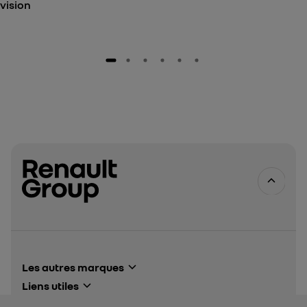
vision
Les autres marques
Alpine Cars events
Liens utiles
Renault events
Renault Group
Dacia events