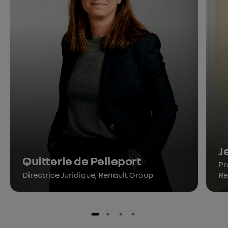
J
Quitterie de Pelleport
Pr
Directrice Juridique, Renault Group
Re